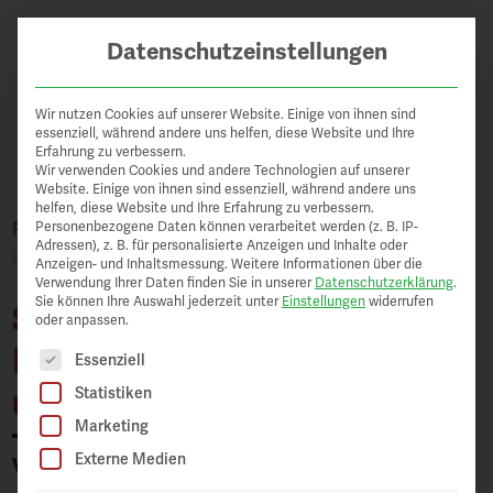
Mit die
KI unterstützt
Datenschutzeinstellungen
Hallo! Ich bin Loni, der digitale
Freelancer
Wir nutzen Cookies auf unserer Website. Einige von ihnen sind
Assistent von PayrollPlus. Ich
essenziell, während andere uns helfen, diese Website und Ihre
helfe dir gerne bei allen Fragen
Erfahrung zu verbessern.
rund um PayrollPlus – direkt
Firmen
Wir verwenden Cookies und andere Technologien auf unserer
hier im Chat.
Website. Einige von ihnen sind essenziell, während andere uns
helfen, diese Website und Ihre Erfahrung zu verbessern.
Anobag
Personenbezogene Daten können verarbeitet werden (z. B. IP-
12:45
Ratgeber
>
Schweizer digitale Nomaden: Arbeit, Steuern
Adressen), z. B. für personalisierte Anzeigen und Inhalte oder
und Versicherung
Anzeigen- und Inhaltsmessung.
Weitere Informationen über die
Verwendung Ihrer Daten finden Sie in unserer
Datenschutzerklärung
.
Sie können Ihre Auswahl jederzeit unter
Einstellungen
widerrufen
Schweizer digitale
oder anpassen.
Nomaden: Arbeit, Steuern
Es folgt eine Liste der Service-Gruppen, für die eine Einw
Essenziell
und Versicherung
Statistiken
LÖSUNGEN
Marketing
Externe Medien
LOHNRECHNER
VON PAYROLLPLUS,
22. DEZEMBER 2023