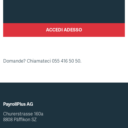
ACCEDI ADESSO
Domande? Chiamateci 055 416 50 50.
PayrollPlus AG
Churerstrasse 160a
8808 Päffikon SZ