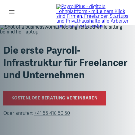
KI unterstützt
Hallo! Ich bin Loni, der digitale
Freelancer
Assistent von PayrollPlus. Ich
helfe dir gerne bei allen Fragen
rund um PayrollPlus – direkt
Firmen
Die erste Payroll-
hier im Chat.
Infrastruktur für Freelancer
Anobag
05:52
und Unternehmen
KOSTENLOSE BERATUNG VEREINBAREN
LÖSUNGEN
Oder anrufen:
+41 55 416 50 50
LOHNRECHNER