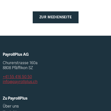
ZUR MEDIENSEITE
PayrollPlus AG
Churerstrasse 160a
8808 Pfäffikon SZ
+41 55 416 50 50
info@payrollplus.ch
Zu PayrollPlus
Über uns